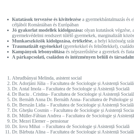
Kutatások tervezése és kivitelezése
a gyermekbántalmazás és elh
céljából Romániában és Európában
Jó gyakorlat modellek kidolgozása:
olyan kutatások végzése, a
gyermekvédelmi rendszert túlélő gyermekek, marginalizált közö
Munkaeszközök kidolgozása, értékelése
, a helyi közösség sz
Traumatizált egyénekkel
(gyerekekkel és felnőttekkel), csalá
Kampányok lebonyolítása
és népszerűsítése a gyerekek és fiat
A párkapcsolati, családon és intézményen belüli és társadal
Abrudbányai Melinda, asistent social
Dr. Adorjáni Júlia – Facultatea de Sociologie și Asistență Socială
Dr. Antal Imola – Facultatea de Sociologie și Asistență Socială
Dr Baciu . Cristina– Facultatea de Sociologie și Asistență Social
Dr. Bernáth Anna Dr. Bernáth Anna- Facultatea de Psihologie și Ș
Dr. Berszán Lidia – Facultatea de Sociologie și Asistență Socială
Dr. Ghețău Cosmin – Facultatea de Sociologie și Asistență Socia
Dr. Müller-Fábian Andrea – Facultatea de Sociologie și Asistență
Dr. Mezei Elemer – pensionar
Dr. Iovu Mihai – Facultatea de Sociologie și Asistență Socială
Dr. Bărbuța Alina – Facultatea de Sociologie și Asistență Socială