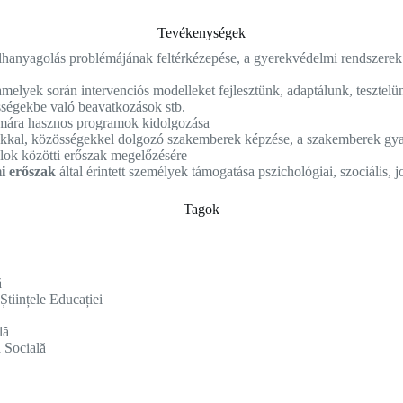
Tevékenységek
anyagolás problémájának feltérkézepése, a gyerekvédelmi rendszerek sa
melyek során intervenciós modelleket fejlesztünk, adaptálunk, tesztelün
sségekbe való beavatkozások stb.
ámára hasznos programok kidolgozása
dokkal, közösségekkel dolgozó szakemberek képzése, a szakemberek gya
alok közötti erőszak megelőzésére
mi erőszak
által érintett személyek támogatása pszichológiai, szociális, 
Tagok
ă
tiințele Educației
lă
 Socială