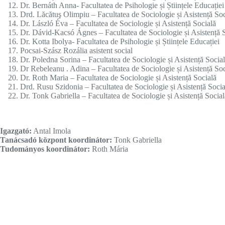
Dr. Bernáth Anna- Facultatea de Psihologie și Științele Educației
Drd. Lăcătuş Olimpiu – Facultatea de Sociologie și Asistență Soc
Dr. László Éva – Facultatea de Sociologie și Asistență Socială
Dr. Dávid-Kacsó Ágnes – Facultatea de Sociologie și Asistență 
Dr. Kotta Ibolya- Facultatea de Psihologie și Științele Educației
Pocsai-Szász Rozália asistent social
Dr. Poledna Sorina – Facultatea de Sociologie și Asistență Socia
Dr Rebeleanu . Adina – Facultatea de Sociologie și Asistență Soc
Dr. Roth Maria – Facultatea de Sociologie și Asistență Socială
Drd. Rusu Szidonia – Facultatea de Sociologie și Asistență Socia
Dr. Tonk Gabriella – Facultatea de Sociologie și Asistență Social
Igazgató:
Antal Imola
Tanácsadó központ koordinátor:
Tonk Gabriella
Tudományos koordinátor:
Roth Mária