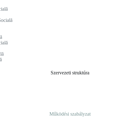
ială
Socială
lă
ială
lă
ă
Szervezeti struktúra
Működési szabályzat